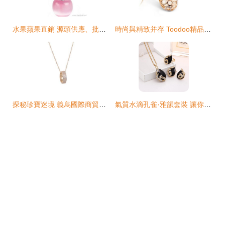
水果蘋果直銷 源頭供應、批發價格與產品選擇指南
時尚與精致并存 Toodoo精品鏤空貓眼石短款項鏈評測
探秘珍寶迷境 義烏國際商貿城一區的消費進行曲
氣質水滴孔雀·雅韻套裝 讓你在細膩優雅中做獨一無二的女神