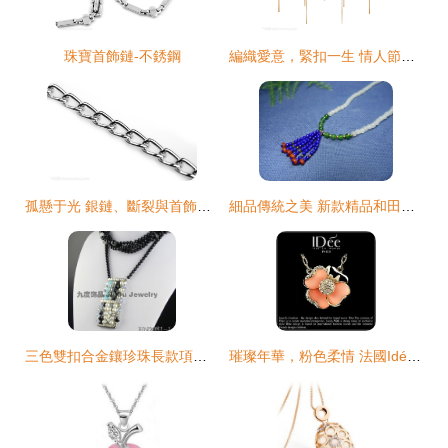
珠寶首飾鏈-不銹鋼
編織愛意，緊扣一生 情人節珠寶首飾鏈的浪漫寄語
孤懸于光 銀鏈、斷裂與首飾中的時間美學
細品傳統之美 新款精品和田玉南紅青金石碧玉流蘇手鏈賞析
三色雙扣合金鑲珍珠長款項鏈 時尚與精致的融合
璀璨年華，粉色柔情 法國Idée首飾項鏈評測