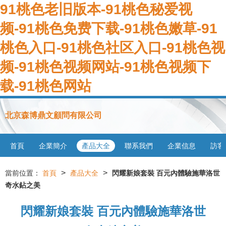
91桃色老旧版本-91桃色秘爱视
频-91桃色免费下载-91桃色嫩草-91
桃色入口-91桃色社区入口-91桃色视
频-91桃色视频网站-91桃色视频下
载-91桃色网站
北京森博鼎文顧問有限公司
首頁
企業簡介
產品大全
聯系我們
企業信息
訪客
>
>
當前位置：
首頁
產品大全
閃耀新娘套裝 百元內體驗施華洛世
奇水鉆之美
閃耀新娘套裝 百元內體驗施華洛世